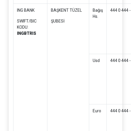
ING BANK
BAŞKENT TÜZEL
Bağış
444 0 444 
Hs.
SWIFT/BIC
ŞUBESİ
KODU:
INGBTRIS
Usd
444 0 444 
Euro
444 0 444 