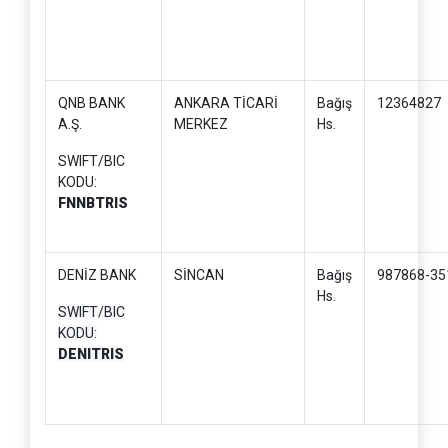
QNB BANK
ANKARA TİCARİ
Bağış
12364827
A.Ş.
MERKEZ
Hs.
SWIFT/BIC
KODU:
FNNBTRIS
DENİZ BANK
SİNCAN
Bağış
987868-35
Hs.
SWIFT/BIC
KODU:
DENITRIS