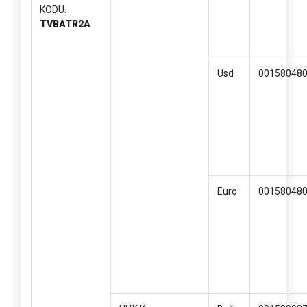
KODU:
TVBATR2A
Usd
00158048
Euro
00158048