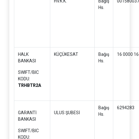
HV.K.K.
Bağış
00158003
Hs.
HALK
KÜÇÜKESAT
Bağış
16 0000 16
BANKASI
Hs.
SWIFT/BIC
KODU:
TRHBTR2A
Bağış
6294283
GARANTİ
ULUS ŞUBESİ
Hs.
BANKASI
SWIFT/BIC
KODU: