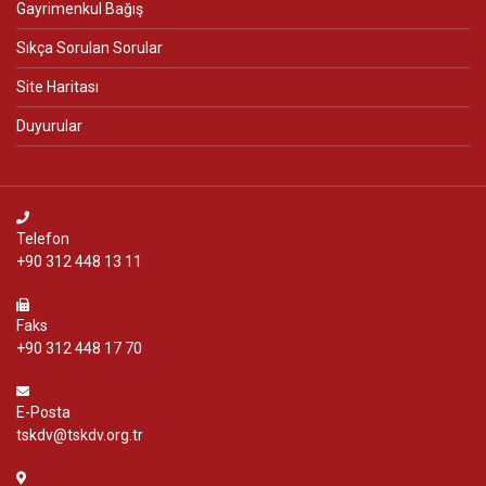
Gayrimenkul Bağış
Sıkça Sorulan Sorular
Site Haritası
Duyurular
Telefon
+90 312 448 13 11
Faks
+90 312 448 17 70
E-Posta
tskdv@tskdv.org.tr