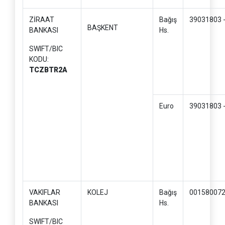
ZİRAAT
Bağış
39031803 
BAŞKENT
BANKASI
Hs.
SWIFT/BIC
KODU:
TCZBTR2A
Euro
39031803 
VAKIFLAR
KOLEJ
Bağış
00158007
BANKASI
Hs.
SWIFT/BIC