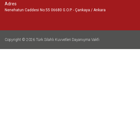
Adres
Nenehatun Caddesi No:55 06680 G.O.P. - Çankaya / Ankara
Copyright © 2026
Türk Silahlı Kuvvetleri Dayanışma Vakfı