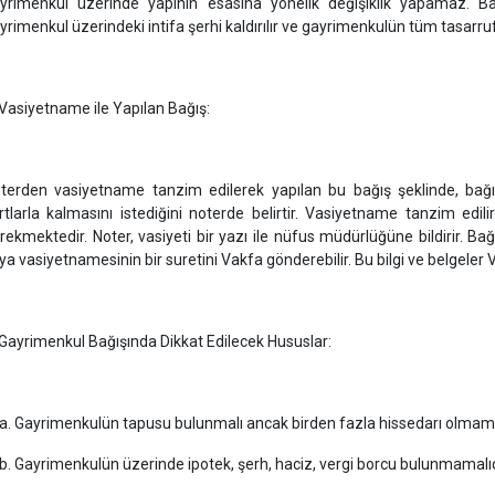
yrimenkul üzerinde yapının esasına yönelik değişiklik yapamaz. Bağış
yrimenkul üzerindeki intifa şerhi kaldırılır ve gayrimenkulün tüm tasarruf
 Vasiyetname ile Yapılan Bağış:
terden vasiyetname tanzim edilerek yapılan bu bağış şeklinde, bağ
rtlarla kalmasını istediğini noterde belirtir. Vasiyetname tanzim edili
rekmektedir. Noter, vasiyeti bir yazı ile nüfus müdürlüğüne bildirir. Bağ
ya vasiyetnamesinin bir suretini Vakfa gönderebilir. Bu bilgi ve belgeler V
 Gayrimenkul Bağışında Dikkat Edilecek Hususlar:
 Gayrimenkulün tapusu bulunmalı ancak birden fazla hissedarı olmamal
 Gayrimenkulün üzerinde ipotek, şerh, haciz, vergi borcu bulunmamalıd