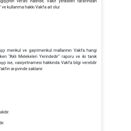
çının vefatı halinde, Vakıf yetkilileri tarafından
 ve kullanma hakkı Vakfa ait olur.
ışçı menkul ve gayrimenkul mallarının Vakfa hangi
rken "Akli Melekeleri Yerindedir" raporu ve iki tanık
ışçı ise, vasiyetnamesi hakkında Vakfa bilgi verebilir
akfın arşivinde saklanır.
ıdır.
ır.