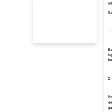
ni
Ga
1.
Ba
ta
ba
2. 
Ba
ga
ga