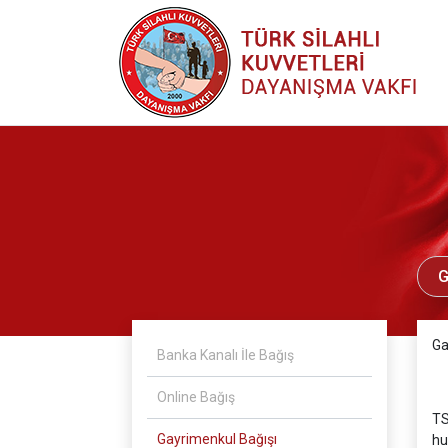
G
Ga
Banka Kanalı İle Bağış
Online Bağış
TS
Gayrimenkul Bağışı
hu