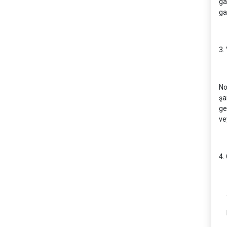
ga
ga
3.
No
şa
ge
ve
4.
a.
b.