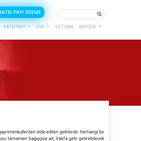
KATKI PAYI ÖDEME
KATKI PAYI
KVK
İLETİŞİM
BROŞÜR
yrimenkullerden elde edilen gelirlerdir. Herhangi bir
usu tamamen bağışçıya ait, Vakfa gelir getirebilecek