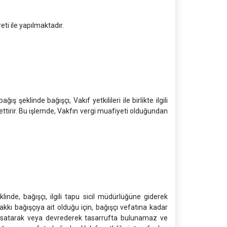
ti ile yapılmaktadır.
şeklinde bağışçı, Vakıf yetkilileri ile birlikte ilgili
ttirir. Bu işlemde, Vakfın vergi muafiyeti olduğundan
inde, bağışçı, ilgili tapu sicil müdürlüğüne giderek
kkı bağışçıya ait olduğu için, bağışçı vefatına kadar
lü satarak veya devrederek tasarrufta bulunamaz ve