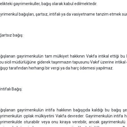
telikteki gayrimenkuller, bağış olarak kabul edilmektedir.
yrimenkul bağışları, şartsız, intifalı ya da vasiyetname tanzim etmek sure
 Şartsız bağış:
ğışlanan gayrimenkulün tam mülkiyet hakkının Vakfa intikal ettiği bu bağış 
pu sicil müdürlüğüne giderek taşınmazın tapusunu Vakıf üzerine intikal e
ğışçı tarafından herhangi bir vergi ya da harç ödemesi yapılmaz.
İntifalı Bağış:
ğışlanan gayrimenkulün intifa hakkının bağışçıda kaldığı bu bağış şekl
yrimenkulün çıplak mülkiyetini Vakfa devreder. Gayrimenkulün intifa ha
yrimenkulde oturabilir veya onu kiraya verebilir, ancak gayrimenku