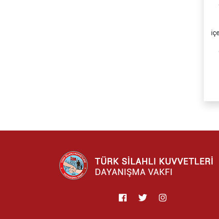
c.
ç.
iç
d.