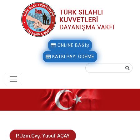
ONLINE BAĞIŞ
KATKI PAYI ÖDEME
P.Uzm.Çvş. Yusuf AÇAY