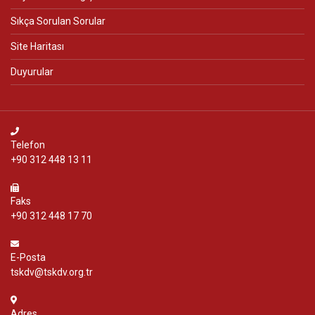
Sıkça Sorulan Sorular
Site Haritası
Duyurular
Telefon
+90 312 448 13 11
Faks
+90 312 448 17 70
E-Posta
tskdv@tskdv.org.tr
Adres