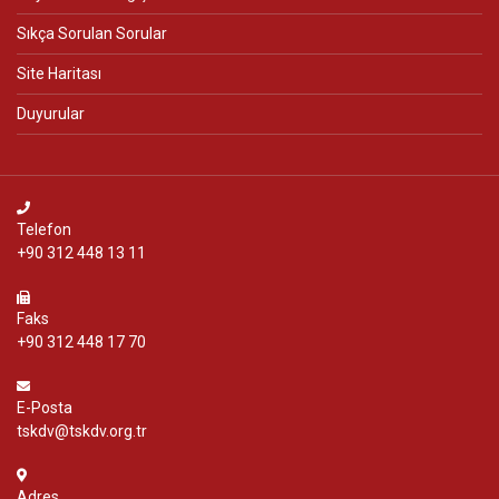
Sıkça Sorulan Sorular
Site Haritası
Duyurular
Telefon
+90 312 448 13 11
Faks
+90 312 448 17 70
E-Posta
tskdv@tskdv.org.tr
Adres